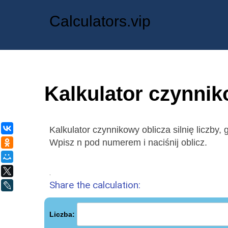
Calculators.vip
Kalkulator czynni
ВКонтакте
Kalkulator czynnikowy oblicza silnię liczby, gd
Wpisz n pod numerem i naciśnij oblicz.
Одноклассники
Мой Мир
X
.
Share the calculation:
LiveJournal
Liczba: