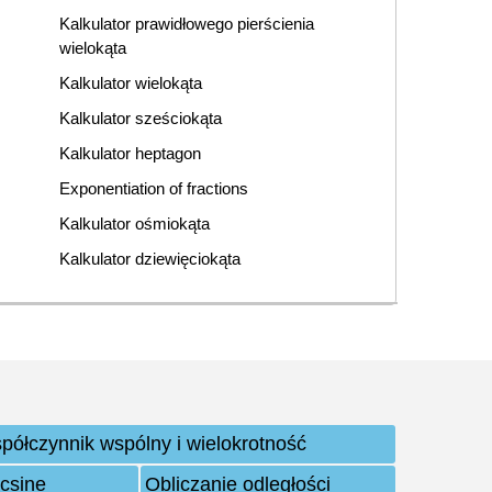
Kalkulator prawidłowego pierścienia
wielokąta
Kalkulator wielokąta
Kalkulator sześciokąta
Kalkulator heptagon
Exponentiation of fractions
Kalkulator ośmiokąta
Kalkulator dziewięciokąta
półczynnik wspólny i wielokrotność
rcsine
Obliczanie odległości