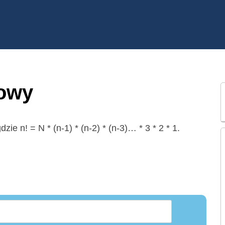
kowy
zie n! = N * (n-1) * (n-2) * (n-3)… * 3 * 2 * 1.