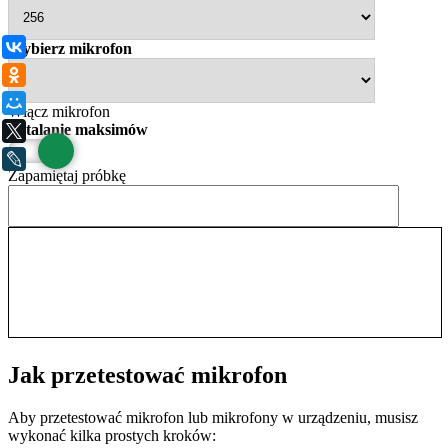
ВКонтакте
Wybierz mikrofon
Одноклассники
Мой Мир
Włącz mikrofon
Ustalanie maksimów
X
LiveJournal
Zapamiętaj próbkę
Jak przetestować mikrofon
Aby przetestować mikrofon lub mikrofony w urządzeniu, musisz
wykonać kilka prostych kroków: