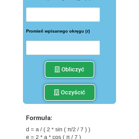
Promień wpisanego okręgu (r)
Obliczyć
Oczyścić
Formuła:
d = a / ( 2 * sin ( π/2 / 7 ) )
e = 2 * a * cos ( π / 7 )