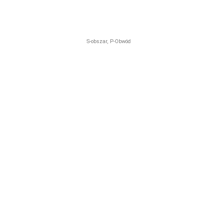
S-obszar, P-Obwód