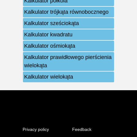
Kalkulator półkola
Kalkulator trójkąta równobocznego
Kalkulator sześciokąta
Kalkulator kwadratu
Kalkulator ośmiokąta
Kalkulator prawidłowego pierścienia
wielokąta
Kalkulator wielokąta
Privacy policy
Feedback