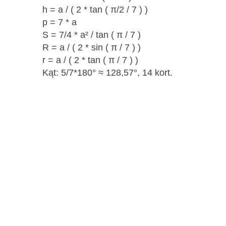
h = a / ( 2 * tan ( π/2 / 7 ) )
p = 7 * a
S = 7/4 * a² / tan ( π / 7 )
R = a / ( 2 * sin ( π / 7 ) )
r = a / ( 2 * tan ( π / 7 ) )
Kąt: 5/7*180° ≈ 128,57°, 14 kort.