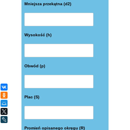
Mniejsza przekątna (d2)
Wysokość (h)
Obwód (p)
ВКонтакте
Одноклассники
Plac (S)
Мой Мир
X
LiveJournal
Promień opisanego okręgu (R)