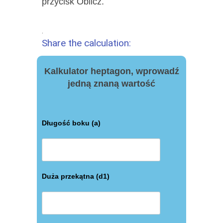
przycisk Oblicz.
.
Share the calculation:
Kalkulator heptagon, wprowadź
jedną znaną wartość
Długość boku (a)
Duża przekątna (d1)