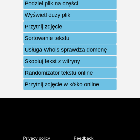
Podziel plik na części
Wyświetl duży plik
Przytnij zdjęcie
Sortowanie tekstu
Usługa Whois sprawdza domenę
Skopiuj tekst z witryny
Randomizator tekstu online
Przytnij zdjęcie w kółko online
Privacy policy
Feedback