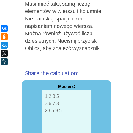
Musi mieć taką samą liczbę
elementów w wierszu i kolumnie.
Nie naciskaj spacji przed
napisaniem nowego wiersza.
ВКонтакте
Można również używać liczb
Одноклассники
dziesiętnych. Naciśnij przycisk
Мой Мир
Oblicz, aby znaleźć wyznacznik.
X
LiveJournal
.
Share the calculation:
Macierz: