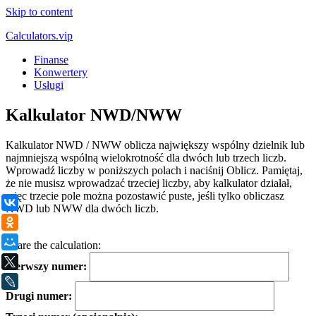
Skip to content
Calculators.vip
Finanse
Konwertery
Usługi
Kalkulator NWD/NWW
Kalkulator NWD / NWW oblicza największy wspólny dzielnik lub
najmniejszą wspólną wielokrotność dla dwóch lub trzech liczb.
Wprowadź liczby w poniższych polach i naciśnij Oblicz. Pamiętaj,
że nie musisz wprowadzać trzeciej liczby, aby kalkulator działał,
więc trzecie pole można pozostawić puste, jeśli tylko obliczasz
ВКонтакте
NWD lub NWW dla dwóch liczb.
Одноклассники
.
Мой Мир
Share the calculation:
X
Pierwszy numer:
LiveJournal
Drugi numer: