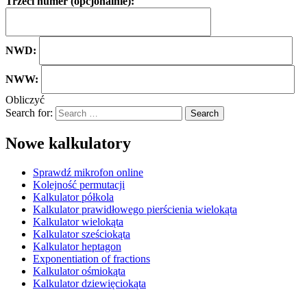
Trzeci numer (opcjonalnie):
NWD:
NWW:
Obliczyć
Search for:
Nowe kalkulatory
Sprawdź mikrofon online
Kolejność permutacji
Kalkulator półkola
Kalkulator prawidłowego pierścienia wielokąta
Kalkulator wielokąta
Kalkulator sześciokąta
Kalkulator heptagon
Exponentiation of fractions
Kalkulator ośmiokąta
Kalkulator dziewięciokąta