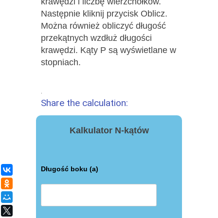
krawędzi i liczbę wierzchołków.
Następnie kliknij przycisk Oblicz.
Można również obliczyć długość
przekątnych wzdłuż długości
krawędzi. Kąty P są wyświetlane w
stopniach.
.
Share the calculation:
Kalkulator N-kątów
Długość boku (a)
ВКонтакте
Одноклассники
Мой Мир
X