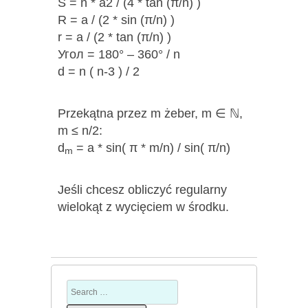
S = n * a2 / (4 * tan (π/n) )
R = a / (2 * sin (π/n) )
r = a / (2 * tan (π/n) )
Угол = 180° – 360° / n
d = n ( n-3 ) / 2
Przekątna przez m żeber, m ∈ ℕ,
m ≤ n/2:
d
= a * sin( π * m/n) / sin( π/n)
m
Jeśli chcesz obliczyć regularny
wielokąt z wycięciem w środku.