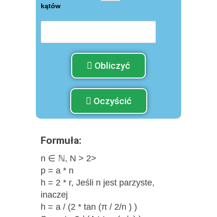
kątów
Obliczyć
Oczyścić
Formuła:
n ∈ ℕ, N > 2>
p = a * n
h = 2 * r, Jeśli n jest parzyste,
inaczej
h = a / (2 * tan (π / 2/n ) )