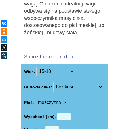
wagą. Obliczenie idealnej wagi
odbywa się na podstawie stałego
współczynnika masy ciała,
ВКонтакте
dostosowanego do płci męskiej lub
Одноклассники
żeńskiej i budowy ciała.
Мой Мир
X
.
Share the calculation:
LiveJournal
Wiek:
Budowa ciała:
Płeć:
Wysokość (cm):