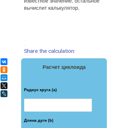
известное значение, остальное
вычислит калькулятор.
.
Share the calculation:
ВКонтакте
Расчет циклоида
Одноклассники
Мой Мир
X
Радиус круга (a)
LiveJournal
Длина дуги (b)