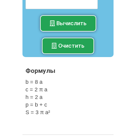
Вычислить
Очистить
Формулы
b = 8 a
c = 2 π a
h = 2 a
p = b + c
S = 3 π a²