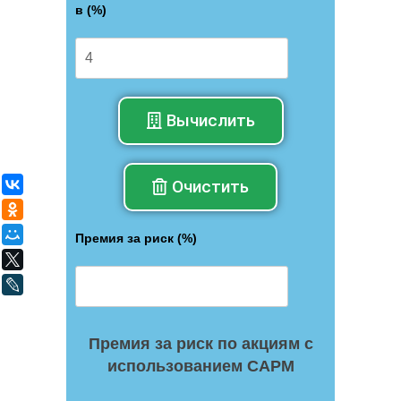
в (%)
Вычислить
Очистить
ВКонтакте
Одноклассники
Мой Мир
Премия за риск (%)
X
LiveJournal
Премия за риск по акциям с
использованием CAPM