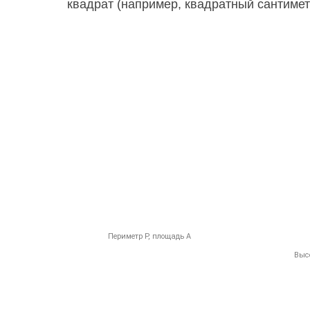
квадрат (например, квадратный сантимет
Периметр P, площадь A
Высо