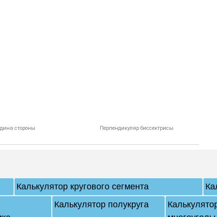
едина стороны
Перпендикуляр биссектрисы
Калькулятор кругового сегмента
Ка
Калькулятор полукруга
Калькулято