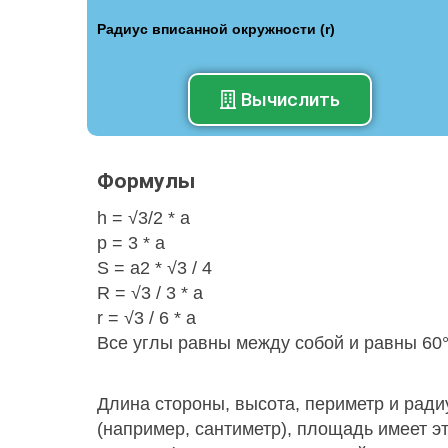
Радиус вписанной окружности (r)
Вычислить
Формулы
h = √3/2 * a
р = 3 * а
S = a2 * √3 / 4
R = √3 / 3 * a
r = √3 / 6 * a
Все углы равны между собой и равны 60
Длина стороны, высота, периметр и рад
(например, сантиметр), площадь имеет э