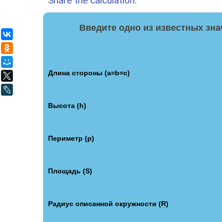
Share the calculation:
Введите одно из известных зн
ВКонтакте
Одноклассники
Мой Мир
Длина стороны (a=b=c)
X
LiveJournal
Высота (h)
Периметр (p)
Площадь (S)
Радиус описанной окружности (R)