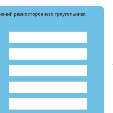
ачений равностороннего треугольника