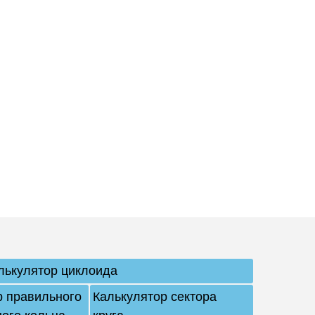
лькулятор циклоида
р правильного
Калькулятор сектора