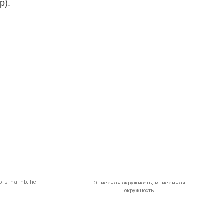
р).
ты ha, hb, hc
Описаная окружность, вписанная
окружность