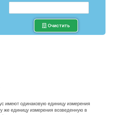
Очистить
°
иус имеют одинаковую единицу измерения
ту же единицу измерения возведенную в