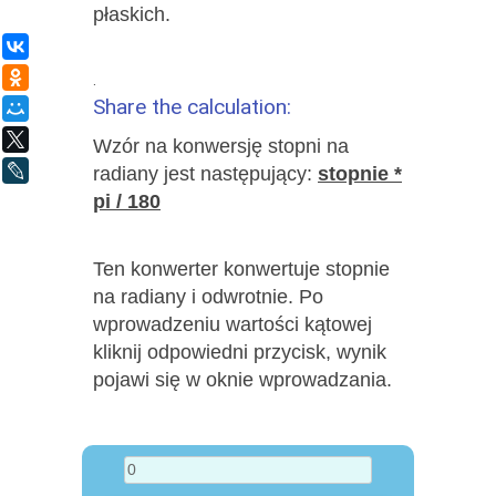
płaskich.
ВКонтакте
Одноклассники
.
Share the calculation:
Мой Мир
X
Wzór na konwersję stopni na
LiveJournal
radiany jest następujący:
stopnie *
pi / 180
Ten konwerter konwertuje stopnie
na radiany i odwrotnie. Po
wprowadzeniu wartości kątowej
kliknij odpowiedni przycisk, wynik
pojawi się w oknie wprowadzania.