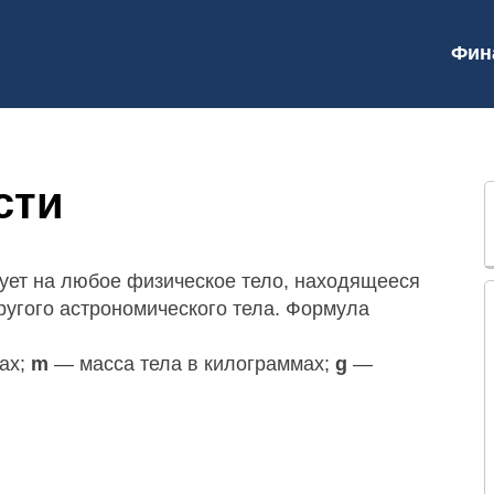
Фин
сти
вует на любое физическое тело, находящееся
ругого астрономического тела. Формула
ах;
m
— масса тела в килограммах;
g
—