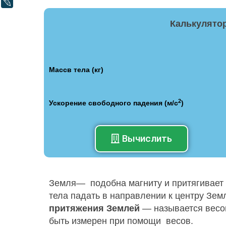
LiveJournal
Калькулятор
Массв тела (кг)
2
Ускорение свободного падения (м/с
)
Вычислить
Земля— подобна магниту и притягивает к
тела падать в направлении к центру Зем
притяжения Землей
— называется весом
быть измерен при помощи весов.