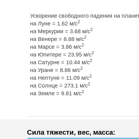
Ускорение свободного падения на планет
2
на Луне = 1.62 м/с
2
на Меркурии = 3.68 м/с
2
на Венере = 8.88 м/с
2
на Марсе = 3.86 м/с
2
на Юпитере = 23.95 м/с
2
на Сатурне = 10.44 м/с
2
на Уране = 8.86 м/с
2
на Нептуне = 11.09 м/с
2
на Солнце = 273.1 м/с
2
на Земле = 9.81 м/с
Сила тяжести, вес, масса
: