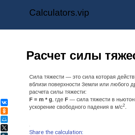
Calculators.vip
Расчет силы тяже
Сила тяжести — это сила которая дейст
вблизи поверхности Земли или любого д
расчета силы тяжести:
F = m * g
, где
F
— сила тяжести в ньютон
ВКонтакте
2
ускорение свободного падения в м/с
.
Одноклассники
Мой Мир
.
X
Share the calculation: