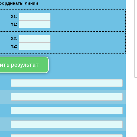
координаты линии
X1:
Y1:
X2:
Y2:
ить результат