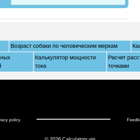
Возраст собаки по человеческим меркам
Ка
ьных
Калькулятор мощности
Расчет рас
й
тока
точками
vacy policy
Feedb
© 2026
Calculators.vip