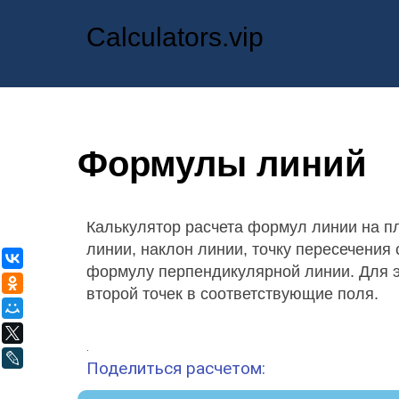
Calculators.vip
Формулы линий
Калькулятор расчета формул линии на п
линии, наклон линии, точку пересечения
ВКонтакте
формулу перпендикулярной линии. Для э
Одноклассники
второй точек в соответствующие поля.
Мой Мир
X
.
LiveJournal
Поделиться расчетом: