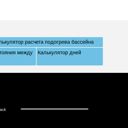
лькулятор расчета подогрева бассейна
стояния между
Калькулятор дней
ack