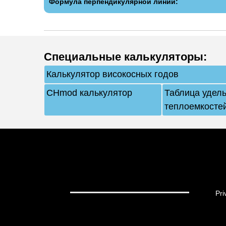
Формула перпендикулярной линии:
Специальные калькуляторы
:
Калькулятор високосных годов
СHmod калькулятор
Таблица удел
теплоемкосте
Pri