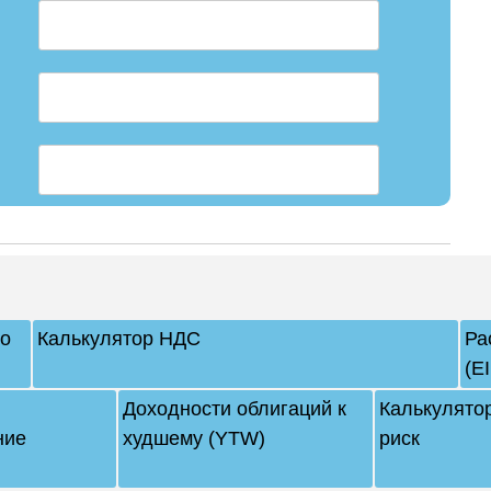
го
Калькулятор НДС
Ра
(E
Доходности облигаций к
Калькулято
ние
худшему (YTW)
риск