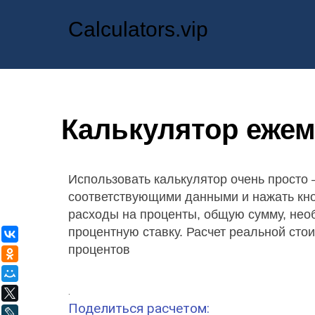
Calculators.vip
Калькулятор еже
Использовать калькулятор очень просто
соответствующими данными и нажать кно
расходы на проценты, общую сумму, нео
процентную ставку. Расчет реальной сто
ВКонтакте
процентов
Одноклассники
Мой Мир
.
X
Поделиться расчетом:
LiveJournal