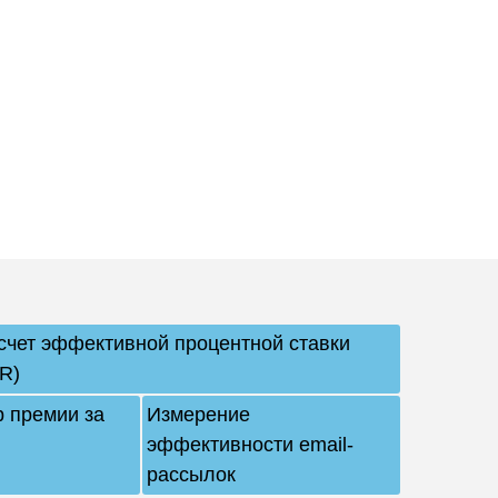
счет эффективной процентной ставки
IR)
р премии за
Измерение
эффективности email-
рассылок