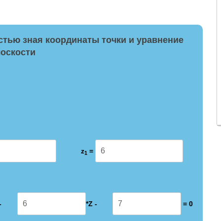
стью зная координаты точки и уравнение
оскости
z
=
1
-
*Z -
= 0