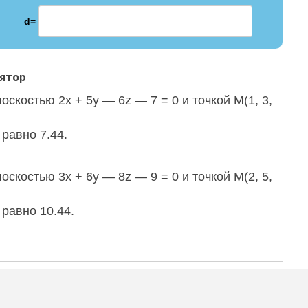
d=
лятор
скостью 2x + 5y — 6z — 7 = 0 и точкой M(1, 3,
 равно 7.44.
скостью 3x + 6y — 8z — 9 = 0 и точкой M(2, 5,
 равно 10.44.