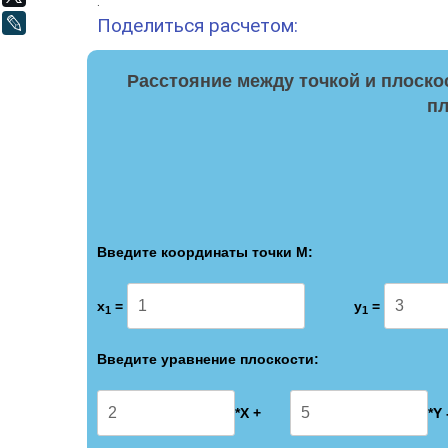
.
Поделиться расчетом:
LiveJournal
Расстояние между точкой и плоско
пл
Введите координаты точки M:
x
=
y
=
1
1
Введите уравнение плоскости:
*X +
*Y 