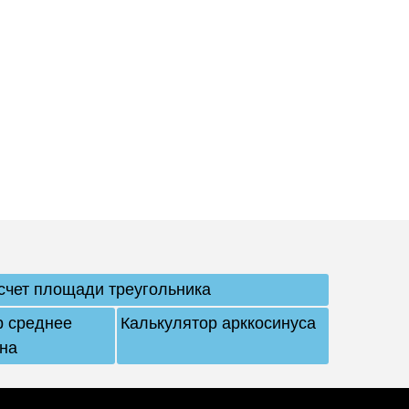
счет площади треугольника
р среднее
Калькулятор арккосинуса
на