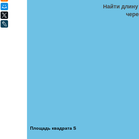
Найти длину
Мой Мир
чере
X
LiveJournal
Площадь квадрата S