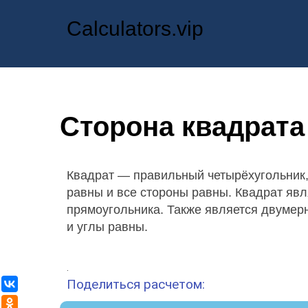
Calculators.vip
Сторона квадрата
Квадрат — правильный четырёхугольник, 
равны и все стороны равны. Квадрат яв
прямоугольника. Также является двумер
и углы равны.
.
Поделиться расчетом:
ВКонтакте
Одноклассники