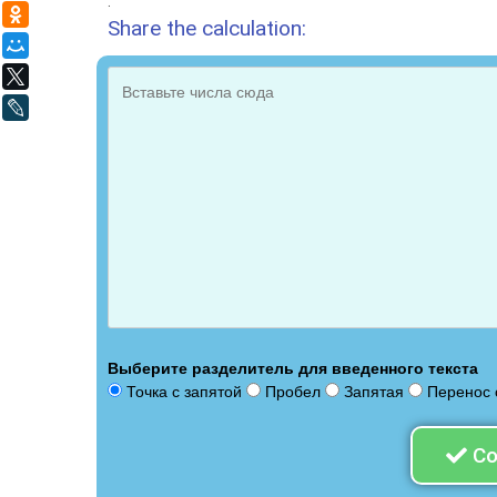
.
Одноклассники
Share the calculation:
Мой Мир
X
LiveJournal
Выберите разделитель для введенного текста
Точка с запятой
Пробел
Запятая
Перенос 
Со