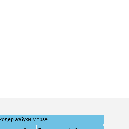
кодер азбуки Морзе