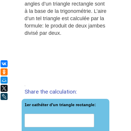
angles d’un triangle rectangle sont
à la base de la trigonométrie. L’aire
d’un tel triangle est calculée par la
formule: le produit de deux jambes
divisé par deux.
ВКонтакте
Одноклассники
Мой Мир
.
X
Share the calculation:
LiveJournal
1er cathéter d'un triangle rectangle: