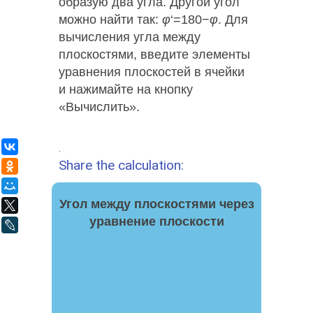
образую два угла. Другой угол
можно найти так:
φ
‘=180−
φ
. Для
вычисления угла между
плоскостями, введите элементы
уравнения плоскостей в ячейки
и нажимайте на кнопку
«Вычислить».
ВКонтакте
.
Share the calculation:
Одноклассники
Мой Мир
Угол между плоскостями через
X
уравнение плоскости
LiveJournal