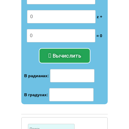
z +
= 0
Вычислить
В радианах:
В градусах: