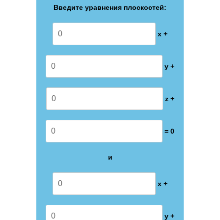
Введите уравнения плоскостей:
x +
y +
z +
= 0
и
x +
y +