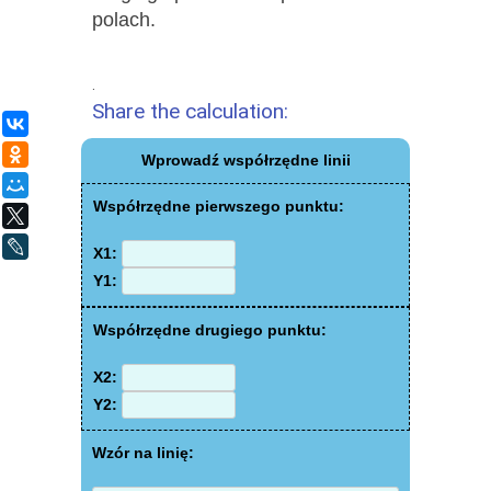
polach.
.
Share the calculation:
ВКонтакте
Одноклассники
Wprowadź współrzędne linii
Мой Мир
Współrzędne pierwszego punktu:
X
LiveJournal
X1:
Y1:
Współrzędne drugiego punktu:
X2:
Y2:
Wzór na linię: