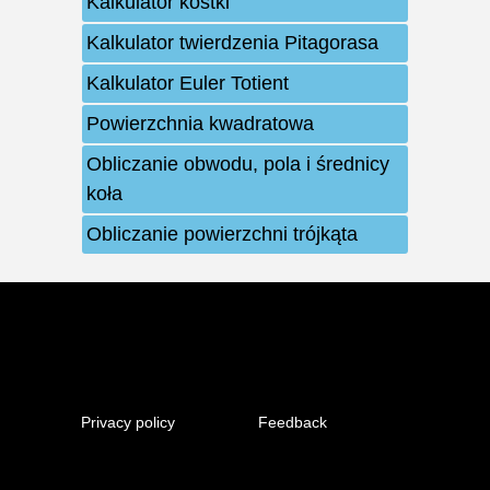
Kalkulator kostki
Kalkulator twierdzenia Pitagorasa
Kalkulator Euler Totient
Powierzchnia kwadratowa
Obliczanie obwodu, pola i średnicy
koła
Obliczanie powierzchni trójkąta
Privacy policy
Feedback