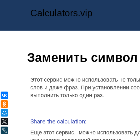
Calculators.vip
Заменить символ 
Этот сервис можно использовать не толь
слов и даже фраз. При установлении со
выполнить только один раз.
ВКонтакте
Одноклассники
Мой Мир
.
Share the calculation:
X
LiveJournal
Еще этот сервис, можно использовать дл