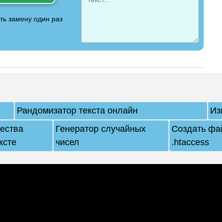
ь замену один раз
Рандомизатор текста онлайн
Из
чества
Генератор случайных
Создать фа
ксте
чисел
.htaccess