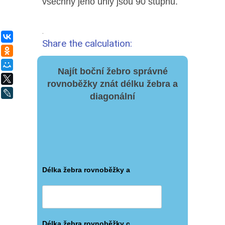
všechny jeho úhly jsou 90 stupňů.
.
ВКонтакте
Share the calculation:
Одноклассники
Мой Мир
Najít boční žebro správné
X
rovnoběžky znát délku žebra a
LiveJournal
diagonální
Délka žebra rovnoběžky a
Délka žebra rovnoběžky c