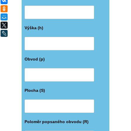
ВКонтакте
Одноклассники
Мой Мир
X
Výška (h)
LiveJournal
Obvod (p)
Plocha (S)
Poloměr popsaného obvodu (R)