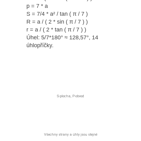
p = 7 * a
S = 7/4 * a² / tan ( π / 7 )
R = a / ( 2 * sin ( π / 7 ) )
r = a / ( 2 * tan ( π / 7 ) )
Úhel: 5/7*180° ≈ 128,57°, 14
úhlopříčky.
S-plocha, P-obvod
Všechny strany a úhly jsou stejné