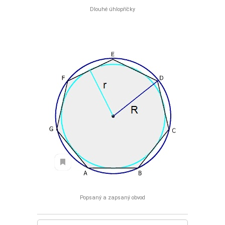
Dlouhé úhlopříčky
Popsaný a zapsaný obvod