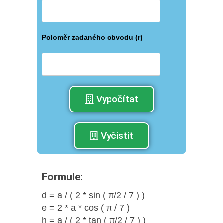
Poloměr zadaného obvodu (r)
Vypočítat
Vyčistit
Formule:
d = a / ( 2 * sin ( π/2 / 7 ) )
e = 2 * a * cos ( π / 7 )
h = a / ( 2 * tan ( π/2 / 7 ) )