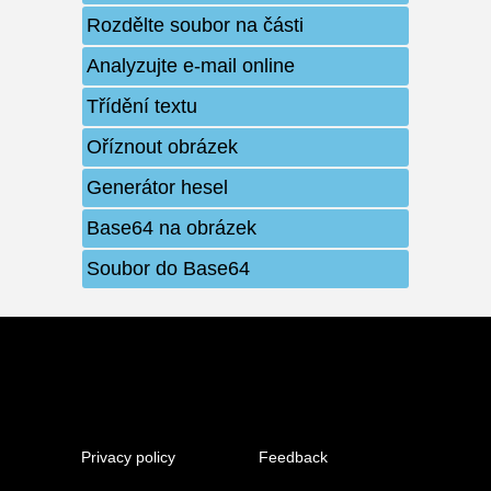
Rozdělte soubor na části
Analyzujte e-mail online
Třídění textu
Oříznout obrázek
Generátor hesel
Base64 na obrázek
Soubor do Base64
Privacy policy
Feedback