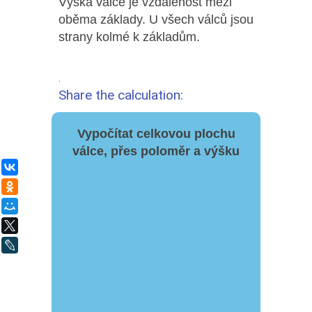
Výška válce je vzdálenost mezi
oběma základy. U všech válců jsou
strany kolmé k základům.
.
Share the calculation:
Vypočítat celkovou plochu
válce, přes poloměr a výšku
ВКонтакте
Одноклассники
Мой Мир
X
LiveJournal