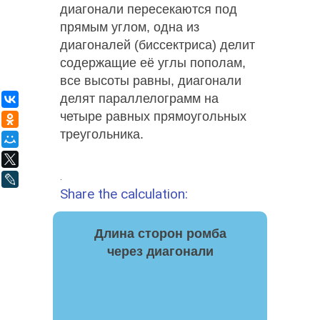
диагонали пересекаются под
прямым углом, одна из
диагоналей (биссектриса) делит
содержащие её углы пополам,
все высоты равны, диагонали
делят параллелограмм на
ВКонтакте
четыре равных прямоугольных
Одноклассники
треугольника.
Мой Мир
X
.
LiveJournal
Share the calculation:
Длина сторон ромба
через диагонали