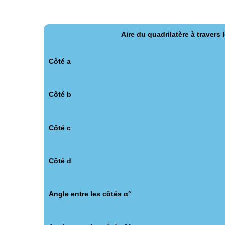
Aire du quadrilatère à travers 
Côté а
Côté b
Côté c
Côté d
Angle entre les côtés α°