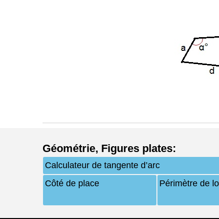
Géométrie
,
Figures plates
:
Calculateur de tangente d’arc
Côté de place
Périmètre de l