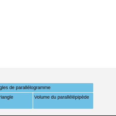
gles de parallélogramme
riangle
Volume du parallélépipède