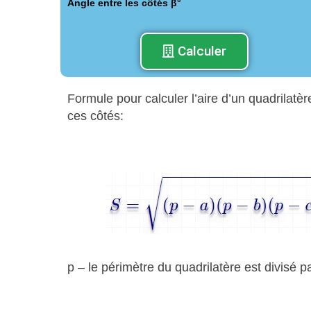
Angle entre les côtés β°
Calculer
Formule pour calculer l’aire d’un quadrilatèr
ces côtés:
p – le périmètre du quadrilatère est divisé p