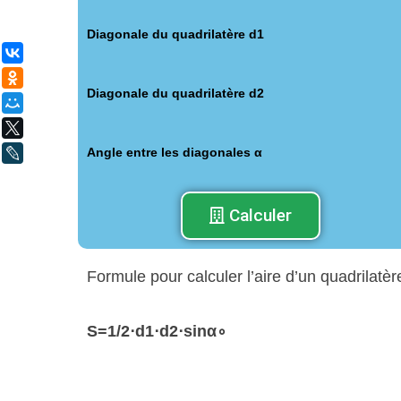
Diagonale du quadrilatère d1
ВКонтакте
Одноклассники
Diagonale du quadrilatère d2
Мой Мир
X
Angle entre les diagonales α
LiveJournal
Calculer
Formule pour calculer l’aire d’un quadrilatèr
S
=
1
​/2
⋅
d
1
⋅
d
2
⋅
sin
α
∘