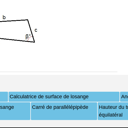
Calculatrice de surface de losange
An
osange
Carré de parallélépipède
Hauteur du t
équilatéral