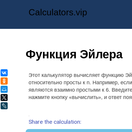
Calculators.vip
Функция Эйлера
ВКонтакте
Этот калькулятор вычисляет функцию Эй
Одноклассники
относительно просты к n. Например, если в
являются взаимно простыми к 6. Введите 
Мой Мир
нажмите кнопку «вычислить», и ответ поя
X
LiveJournal
.
Share the calculation: