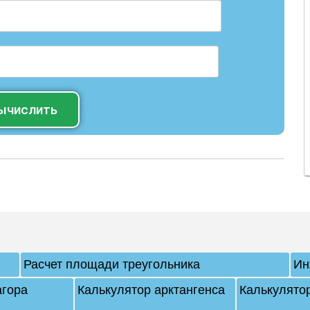
ычислить
Расчет площади треугольника
Ин
гора
Калькулятор арктангенса
Калькулято