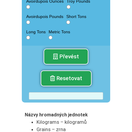
Avoirdupois Ounces
Troy Pounds
Avoirdupois Pounds
Short Tons
Long Tons
Metric Tons
Převést
Resetovat
Názvy hromadných jednotek
Kilograms – kilogramů
Grains – zrna