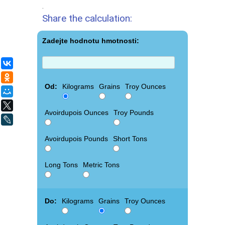
.
Share the calculation:
Zadejte hodnotu hmotnosti:
ВКонтакте
Одноклассники
Od:
Kilograms
Grains
Troy Ounces
Мой Мир
X
Avoirdupois Ounces
Troy Pounds
LiveJournal
Avoirdupois Pounds
Short Tons
Long Tons
Metric Tons
Do:
Kilograms
Grains
Troy Ounces