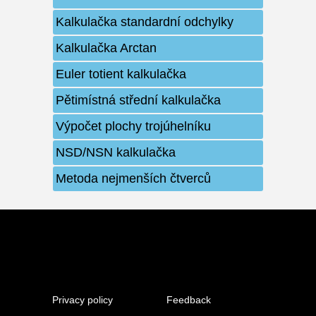
Kalkulačka standardní odchylky
Kalkulačka Arctan
Euler totient kalkulačka
Pětimístná střední kalkulačka
Výpočet plochy trojúhelníku
NSD/NSN kalkulačka
Metoda nejmenších čtverců
Privacy policy
Feedback