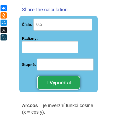
.
ВКонтакте
Share the calculation:
Одноклассники
Мой Мир
Číslo:
X
LiveJournal
Radiany:
Stupně:
Vypočítat
Arccos
– je inverzní funkcí cosine
(x = cos y).