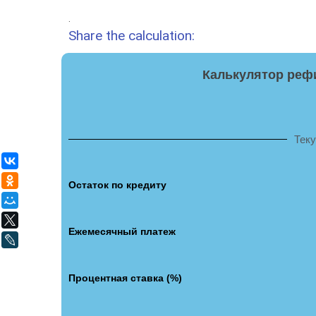
.
Share the calculation:
Калькулятор реф
Тек
ВКонтакте
Одноклассники
Остаток по кредиту
Мой Мир
X
Ежемесячный платеж
LiveJournal
Процентная ставка (%)