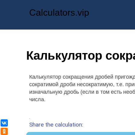
Calculators.vip
Калькулятор сок
Калькулятор сокращения дробей пригожда
сократимой дроби несократимую, т.е. пр
изначальную дробь (если в том есть нео
числа.
.
ВКонтакте
Share the calculation:
Одноклассники