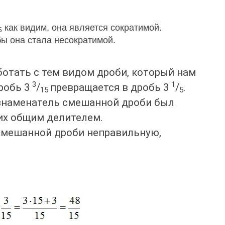
как видим, она является сократимой.
5
бы она стала несократимой.
отать с тем видом дроби, который нам
3
1
дробь 3
/
превращается в дробь 3
/
.
15
5
 знаменатель смешанной дроби был
 их общим делителем.
смешанной дроби неправильную,