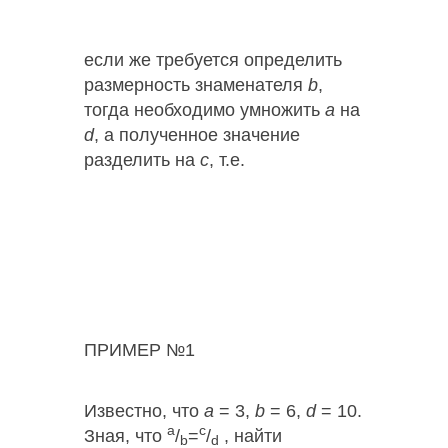
если же требуется определить
размерность знаменателя
b
,
тогда необходимо умножить
a
на
d
, а полученное значение
разделить на
c
, т.е.
ПРИМЕР №1
Известно, что
a
= 3,
b
= 6,
d
= 10.
a
c
Зная, что
/
=
/
, найти
b
d