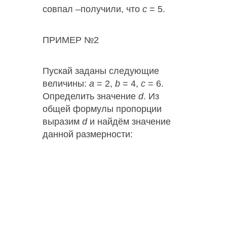
совпал –получили, что
с
= 5.
ПРИМЕР №2
Пускай заданы следующие
величины:
a
= 2,
b
= 4,
с
= 6.
Определить значение
d
. Из
общей формулы пропорции
выразим
d
и найдём значение
данной размерности: