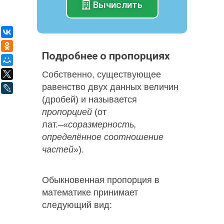
Вычислить
ВКонтакте
Одноклассники
Подробнее о пропорциях
Мой Мир
Собственно, существующее
X
равенство двух данных величин
LiveJournal
(дробей) и называется
пропорцией
(от
лат.–«
соразмерность,
определённое соотношение
частей
»).
Обыкновенная пропорция в
математике принимает
следующий вид: