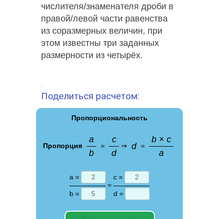
числителя/знаменателя дроби в
правой/левой части равенства
из соразмерных величин, при
этом известны три заданных
размерности из четырёх.
.
Поделиться расчетом:
Пропорциональность
a
c
b × c
d
Пропорция
=
⇒
=
b
d
a
a =
с =
=
b =
d =