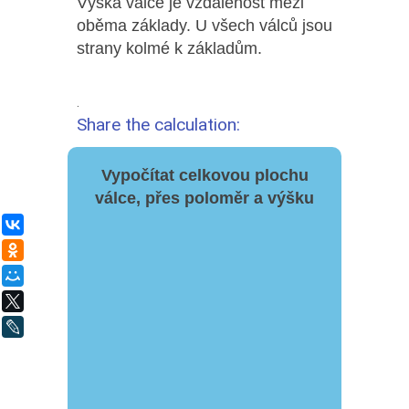
Výška válce je vzdálenost mezi
oběma základy. U všech válců jsou
strany kolmé k základům.
.
Share the calculation:
Vypočítat celkovou plochu
válce, přes poloměr a výšku
ВКонтакте
Одноклассники
Мой Мир
X
LiveJournal