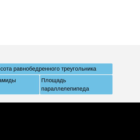
сота равнобедренного треугольника
амиды
Площадь
параллелепипеда