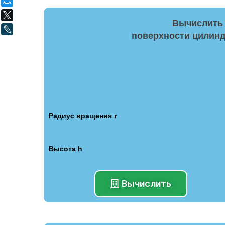
Мой Мир
X
Вычислить
LiveJournal
поверхности цилинд
Радиус вращения r
Высота h
Вычислить