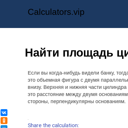
Calculators.vip
Найти площадь ц
Если вы когда-нибудь видели банку, тог
это объемная фигура с двумя параллель
внизу. Верхняя и нижняя части цилиндр
это расстояние между двумя основаниям
стороны, перпендикулярны основаниям.
ВКонтакте
.
Одноклассники
Share the calculation: