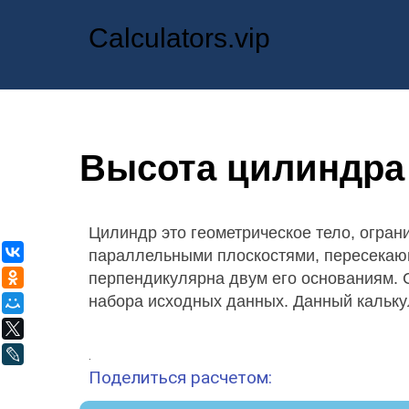
Calculators.vip
Высота цилиндра
Цилиндр это геометрическое тело, огра
ВКонтакте
параллельными плоскостями, пересекающ
перпендикулярна двум его основаниям. 
Одноклассники
набора исходных данных. Данный калькул
Мой Мир
X
LiveJournal
.
Поделиться расчетом: