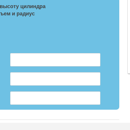
высоту цилиндра
бъем и радиус