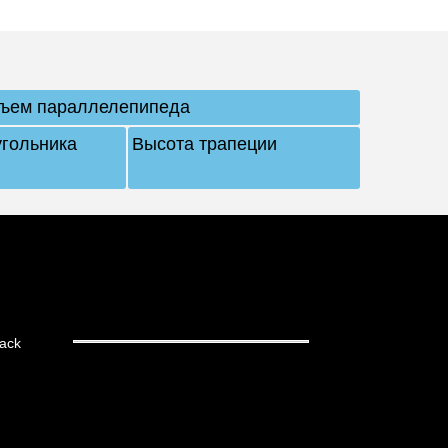
ъем параллелепипеда
угольника
Высота трапеции
ack