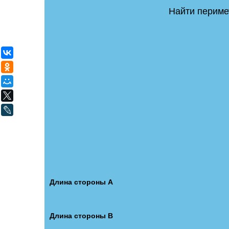
Найти периме
ВКонтакте
Одноклассники
Мой Мир
X
LiveJournal
Длина стороны A
Длина стороны B