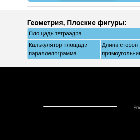
Геометрия
,
Плоские фигуры
:
Площадь тетраэдра
Калькулятор площади
Длина сторон
параллелограмма
прямоугольни
Pri