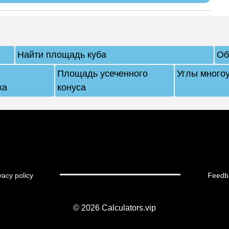
Найти площадь куба
Об
Площадь усеченного
Углы много
ка
конуса
vacy policy
Feedb
© 2026
Calculators.vip