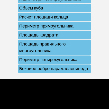
Объем куба
Расчет площади кольца
Периметр прямоугольника
Площадь квадрата
Площадь правильного
многоугольника
Периметр четырехугольника
Боковое ребро параллелепипеда