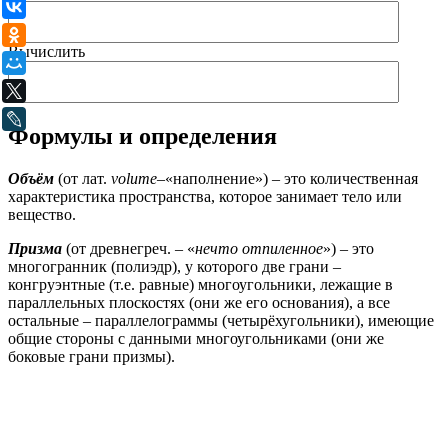
ВКонтакте
Одноклассники
Вычислить
Мой Мир
X
LiveJournal
Формулы и определения
Объём
(от лат.
volume
–«наполнение») – это количественная
характеристика пространства, которое занимает тело или
вещество.
Призма
(от древнегреч. – «
нечто отпиленное
») – это
многогранник (полиэдр), у которого две грани –
конгруэнтные (т.е. равные) многоугольники, лежащие в
параллельных плоскостях (они же его основания), а все
остальные – параллелограммы (четырёхугольники), имеющие
общие стороны с данными многоугольниками (они же
боковые грани призмы).