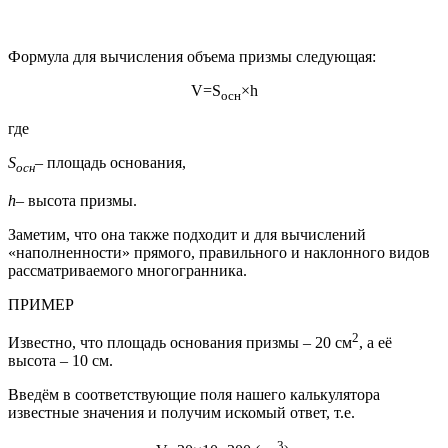
Формула для вычисления объема призмы следующая:
V=S
×h
осн
где
S
– площадь основания,
осн
h
– высота призмы.
Заметим, что она также подходит и для вычислений
«наполненности» прямого, правильного и наклонного видов
рассматриваемого многогранника.
ПРИМЕР
2
Известно, что площадь основания призмы – 20 см
, а её
высота – 10 см.
Введём в соответствующие поля нашего калькулятора
известные значения и получим искомый ответ, т.е.
3