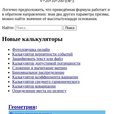
V=20×10=200 (см
).
Логично предположить, что приведённая формула работает и
в обратном направлении: зная два других параметра призмы,
можно найти значение её высоты/площади основания.
Найти:
Новые калькуляторы
Фотоловушка онлайн
Калькулятор вероятности событий
Зашифровать текст или файл
Калькулятор допустимой погрешности
Сложение и вычитание матриц
Биномиальное распределение
Калькулятор коэффициента вариации
Калькулятор среднего гармонического
Калькулятор ковариации
Определение места по пеленгу
Геометрия
: