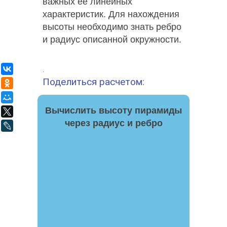
важных ее линейных
характеристик. Для нахождения
высоты необходимо знать ребро
и радиус описанной окружности.
ВКонтакте
.
Поделиться расчетом:
Одноклассники
Мой Мир
Вычислить высоту пирамиды
X
через радиус и ребро
LiveJournal