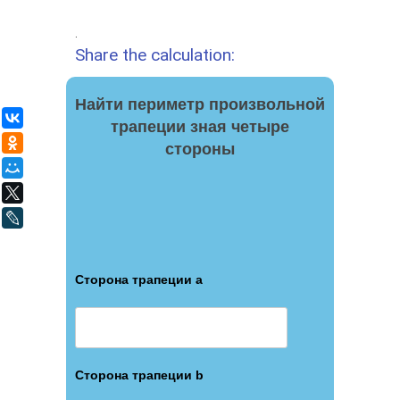
.
Share the calculation:
Найти периметр произвольной
ВКонтакте
трапеции зная четыре
Одноклассники
стороны
Мой Мир
X
LiveJournal
Сторона трапеции a
Сторона трапеции b