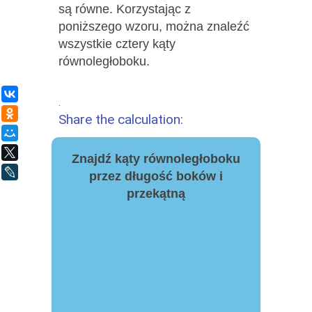
są równe. Korzystając z
poniższego wzoru, można znaleźć
wszystkie cztery kąty
równoległoboku.
ВКонтакте
.
Одноклассники
Share the calculation:
Мой Мир
X
Znajdź kąty równoległoboku
LiveJournal
przez długość boków i
przekątną