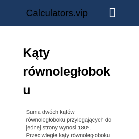
Calculators.vip
Kąty
równoległobok
u
Suma dwóch kątów
równoległoboku przylegających do
jednej strony wynosi 180º.
Przeciwległe kąty równoległoboku