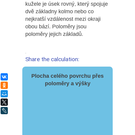
kužele je úsek rovný, který spojuje
dvě základny kolmo nebo co
nejkratší vzdálenost mezi okraji
obou bází. Poloměry jsou
poloměry jejich základů.
.
Share the calculation:
Plocha celého povrchu přes
ВКонтакте
poloměry a výšky
Одноклассники
Мой Мир
X
LiveJournal