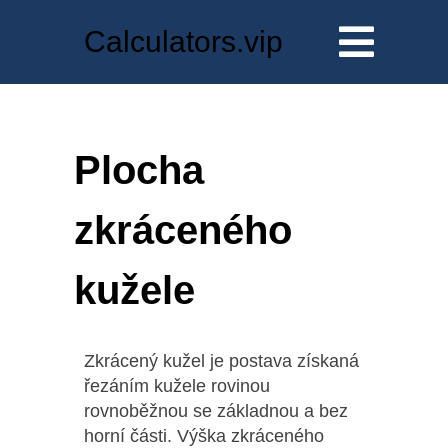
Calculators.vip
Plocha
zkráceného
kužele
Zkrácený kužel je postava získaná
řezáním kužele rovinou
rovnoběžnou se základnou a bez
horní části. Výška zkráceného