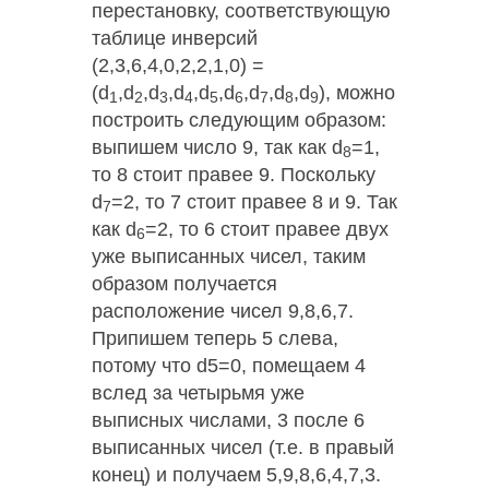
перестановку, соответствующую
таблице инверсий
(2,3,6,4,0,2,2,1,0) =
(d
,d
,d
,d
,d
,d
,d
,d
,d
), можно
1
2
3
4
5
6
7
8
9
построить следующим образом:
выпишем число 9, так как d
=1,
8
то 8 стоит правее 9. Поскольку
d
=2, то 7 стоит правее 8 и 9. Так
7
как d
=2, то 6 стоит правее двух
6
уже выписанных чисел, таким
образом получается
расположение чисел 9,8,6,7.
Припишем теперь 5 слева,
потому что d5=0, помещаем 4
вслед за четырьмя уже
выписных числами, 3 после 6
выписанных чисел (т.е. в правый
конец) и получаем 5,9,8,6,4,7,3.