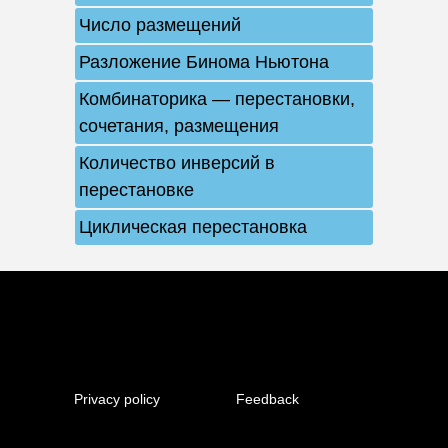
Число размещений
Разложение Бинома Ньютона
Комбинаторика — перестановки,
сочетания, размещения
Количество инверсий в
перестановке
Циклическая перестановка
Privacy policy
Feedback