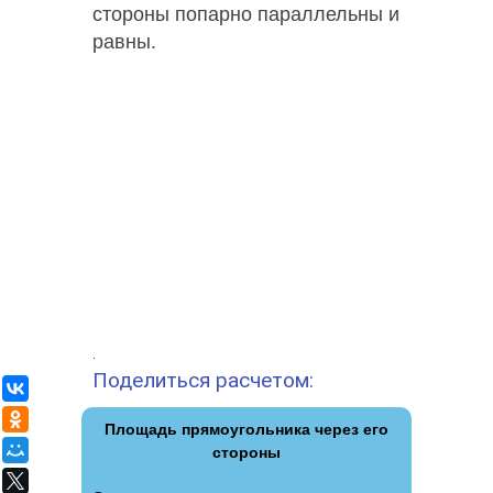
стороны попарно параллельны и
равны.
.
Поделиться расчетом:
ВКонтакте
Одноклассники
Площадь прямоугольника через его
Мой Мир
стороны
X