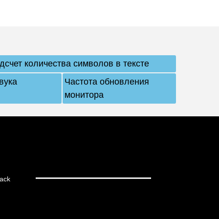
дсчет количества символов в тексте
вука
Частота обновления
монитора
ack