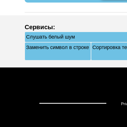
Сервисы
:
Слушать белый шум
Заменить символ в строке
Сортировка те
Pri