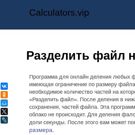
Calculators.vip
Разделить файл н
Программа для онлайн деления любых фай
имеющая ограничение по размеру файла.
ВКонтакте
необходимое количество частей на котор
Одноклассники
«Разделить файл». После деления в ниж
Мой Мир
сохранения, частей файла. Эта программа
X
облако не происходит. Для деления фало
LiveJournal
доли секунды. После этого вам может п
размера
.