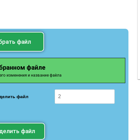
брать файл
ыбранном файле
его изменения и название файла
зделить файл
делить файл