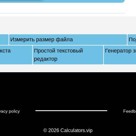
Измерить размер файла
По
кста
Простой текстовый
Генератор з
редактор
vacy policy
Feedb
© 2026
Calculators.vip