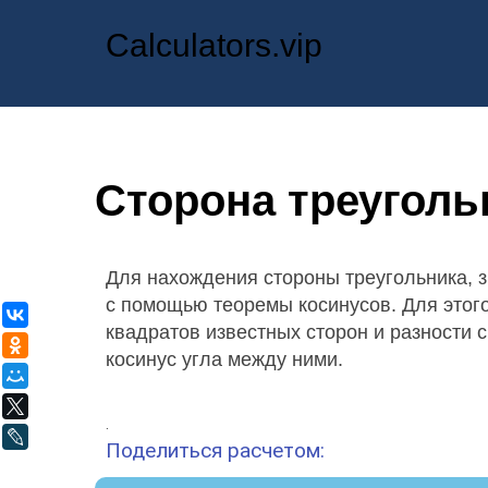
Calculators.vip
Сторона треуголь
Для нахождения стороны треугольника, з
с помощью теоремы косинусов. Для этог
ВКонтакте
квадратов известных сторон и разности 
Одноклассники
косинус угла между ними.
Мой Мир
X
.
LiveJournal
Поделиться расчетом: