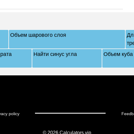
Объем шарового слоя
Дл
тр
рата
Найти синус угла
Объем куба
vacy policy
Feedb
© 2026
Calculators.vip