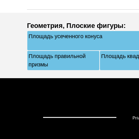
Геометрия
,
Плоские фигуры
:
Площадь усеченного конуса
Площадь правильной
Площадь квад
призмы
Pri