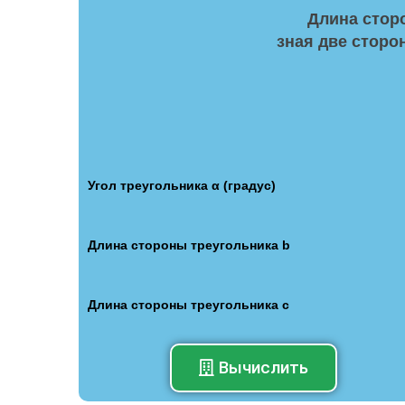
Длина стор
зная две сторо
Угол треугольника α (градус)
Длина стороны треугольника b
Длина стороны треугольника c
Вычислить