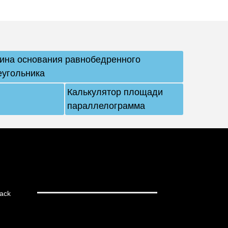
ина основания равнобедренного
еугольника
Калькулятор площади
параллелограмма
ack