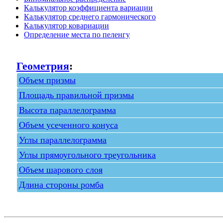
Калькулятор коэффициента вариации
Калькулятор среднего гармонического
Калькулятор ковариации
Определение места по пеленгу
Геометрия
:
Объем призмы
Площадь правильной призмы
Высота параллелограмма
Объем усеченного конуса
Углы параллелограмма
Углы прямоугольного треугольника
Объем шарового слоя
Длина стороны ромба