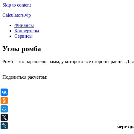
Skip to content
Calculators.vip
Финансы
Конвертеры
Сервисы
Углы ромба
Ромб – это параллелограмм, у которого все стороны равны. Для
.
Поделиться расчетом:
ВКонтакте
Одноклассники
Мой Мир
X
LiveJournal
через д