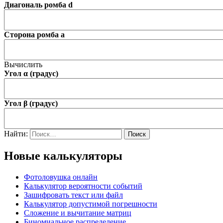
Диагональ ромба d
Сторона ромба a
Вычислить
Угол α (градус)
Угол β (градус)
Найти:
Новые калькуляторы
Фотоловушка онлайн
Калькулятор вероятности событий
Зашифровать текст или файл
Калькулятор допустимой погрешности
Сложение и вычитание матриц
Биномиальное распределение