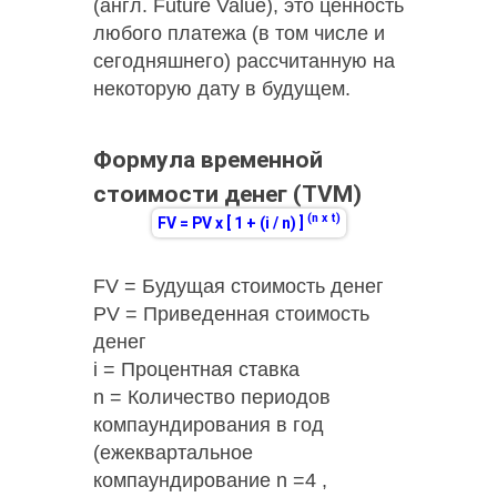
(англ.
Future Value
), это ценность
любого платежа (в том числе и
сегодняшнего) рассчитанную на
некоторую дату в будущем.
Формула временной
стоимости денег (TVM)
(n x t)
FV = PV x [ 1 + (i / n) ]
FV = Будущая стоимость денег
PV = Приведенная стоимость
денег
i = Процентная ставка
n = Количество периодов
компаундирования в год
(ежеквартальное
компаундирование n =4 ,